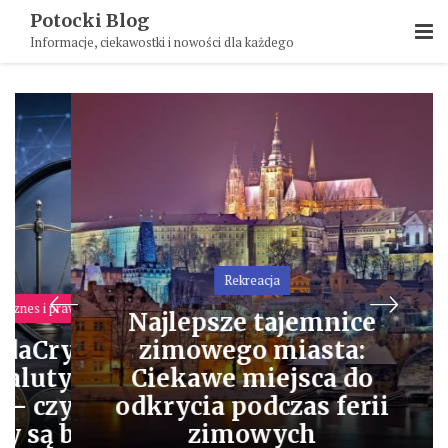
Skip
Potocki Blog
To
Informacje, ciekawostki i nowości dla każdego
Content
Rekreacja
iznes i prawo
Najlepsze tajemnice
Dla z
aCrypto i
zimowego miasta:
luty pod lupą
Ciekawe miejsca do
Weteryna
– czy polscy
odkrycia podczas ferii
dobrać odpo
 są bezpieczni?
zimowych
dla