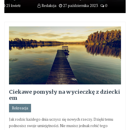
25 kwietnia 2026
0
Redakcja
27 października 2023
0
Redakcja
19 
Ciekawe pomysły na wycieczkę z dziecki
em
Rekreacja
Jak rodzic każdego dnia uczysz się nowych rzeczy. Dzięki temu
podnosisz swoje umiejętności. Nie musisz jednak robić tego