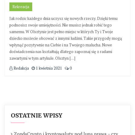
Rekreacja
Jak rodzic każdego dnia uczysz się nowych rzeczy. Dzięki temu
podnosisz swoje umiejętności. Nie musisz jednak robić tego
samemu. W Olsztynie jest pełno miejsc w których Ty i Twoje
dziecko możecie obcować z innymi ludźmi. Takie przygody mogą
wpłynąć pozytywnie na Ciebie i na Twojego malucha. Nowe
doświadczenia nas kształtują dlatego zapoznaj się z radami
zawartymi w tym artykule. Olsztyn […]
Redakcja
1 kwietnia 2021
0
OSTATNIE WPISY
ZondaCrypto i kryptowaluty pod lupą prawa – czy