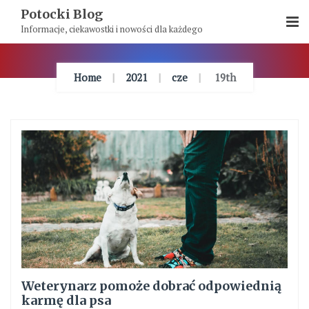
Skip
Potocki Blog
To
Informacje, ciekawostki i nowości dla każdego
Content
Home
2021
cze
19th
Weterynarz pomoże dobrać odpowiednią
karmę dla psa