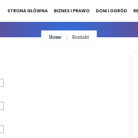
STRONA GŁÓWNA
BIZNES I PRAWO
DOM I OGRÓD
R
Home
Kontakt